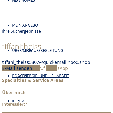
NEW HOMES
MEIN ANGEBOT
Ihre Suchergebnisse
tiffanitheiss
ÜBER MICH
VERKAUFSBEGLEITUNG
tiffani_theiss5307@quickemailinbox.shop
E-Mail senden
Anruf
WhatsApp
PODCAST
ENERGIE- UND HEILARBEIT
Specialties & Service Areas
Über mich
KONTAKT
Interessiert?