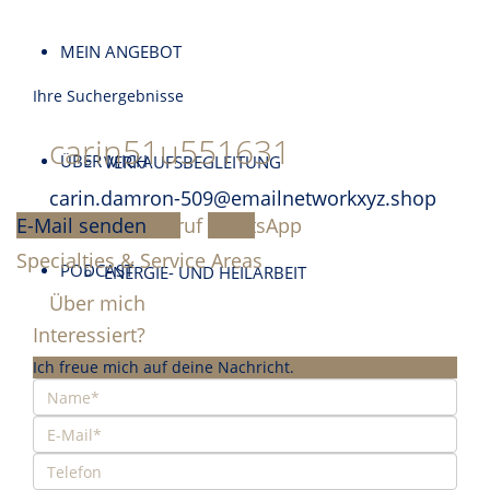
MEIN ANGEBOT
Ihre Suchergebnisse
carin51u551631
ÜBER MICH
VERKAUFSBEGLEITUNG
carin.damron-509@emailnetworkxyz.shop
E-Mail senden
Anruf
WhatsApp
Specialties & Service Areas
PODCAST
ENERGIE- UND HEILARBEIT
Über mich
Interessiert?
Ich freue mich auf deine Nachricht.
KONTAKT