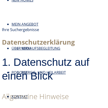
NEW HOMES
MEIN ANGEBOT
Ihre Suchergebnisse
Datenschutz­erklärung
ÜBER MICH
VERKAUFSBEGLEITUNG
1. Datenschutz auf
einen Blick
PODCAST
ENERGIE- UND HEILARBEIT
Allgemeine Hinweise
KONTAKT