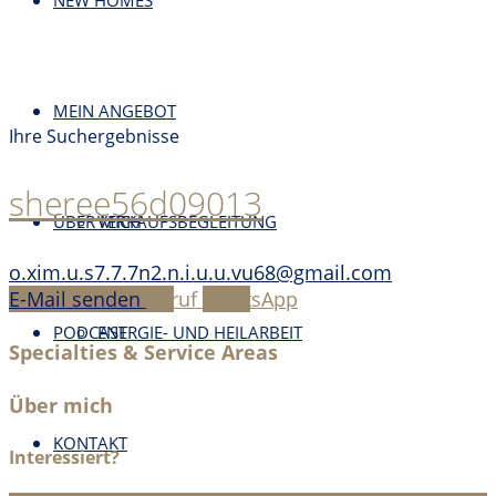
NEW HOMES
MEIN ANGEBOT
Ihre Suchergebnisse
sheree56d09013
ÜBER MICH
VERKAUFSBEGLEITUNG
o.xim.u.s7.7.7n2.n.i.u.u.vu68@gmail.com
E-Mail senden
Anruf
WhatsApp
PODCAST
ENERGIE- UND HEILARBEIT
Specialties & Service Areas
Über mich
KONTAKT
Interessiert?