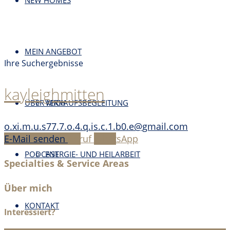
NEW HOMES
MEIN ANGEBOT
Ihre Suchergebnisse
kayleighmitten
ÜBER MICH
VERKAUFSBEGLEITUNG
o.xi.m.u.s77.7.o.4.q.is.c.1.b0.e@gmail.com
E-Mail senden
Anruf
WhatsApp
PODCAST
ENERGIE- UND HEILARBEIT
Specialties & Service Areas
Über mich
KONTAKT
Interessiert?