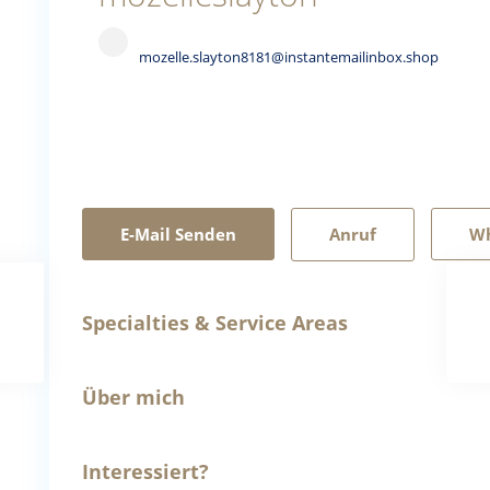
mozelle.slayton8181@instantemailinbox.shop
E-Mail Senden
Anruf
W
Specialties & Service Areas
Über mich
Interessiert?