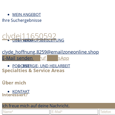
MEIN ANGEBOT
Ihre Suchergebnisse
clydej11650592
ÜBER MICH
VERKAUFSBEGLEITUNG
clyde_hoffnung.8259@emailzoneonline.shop
E-Mail senden
Anruf
WhatsApp
PODCAST
ENERGIE- UND HEILARBEIT
Specialties & Service Areas
Über mich
KONTAKT
Interessiert?
Ich freue mich auf deine Nachricht.