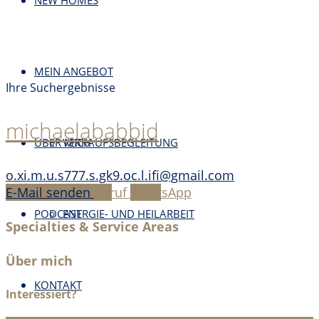
NEW HOMES
MEIN ANGEBOT
Ihre Suchergebnisse
michaelababbid
ÜBER MICH
VERKAUFSBEGLEITUNG
o.xi.m.u.s777.s.gk9.oc.l.ifi@gmail.com
E-Mail senden
Anruf
WhatsApp
PODCAST
ENERGIE- UND HEILARBEIT
Specialties & Service Areas
Über mich
KONTAKT
Interessiert?