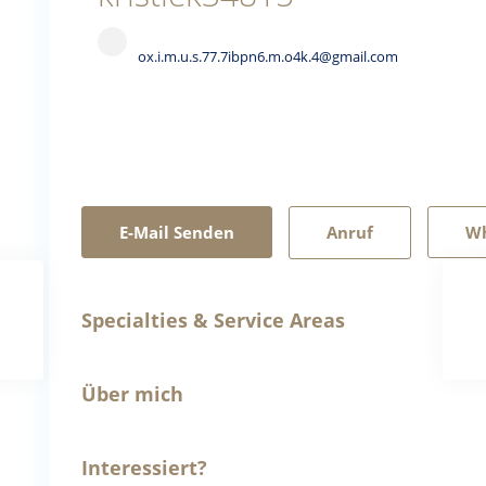
ox.i.m.u.s.77.7ibpn6.m.o4k.4@gmail.com
E-Mail Senden
Anruf
W
Specialties & Service Areas
Über mich
Interessiert?