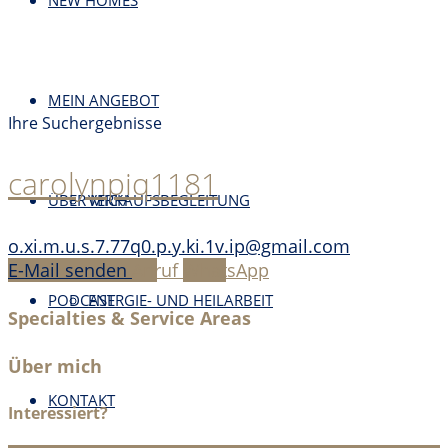
NEW HOMES
MEIN ANGEBOT
Ihre Suchergebnisse
carolynpiq1181
ÜBER MICH
VERKAUFSBEGLEITUNG
o.xi.m.u.s.7.77q0.p.y.ki.1v.ip@gmail.com
E-Mail senden
Anruf
WhatsApp
PODCAST
ENERGIE- UND HEILARBEIT
Specialties & Service Areas
Über mich
KONTAKT
Interessiert?