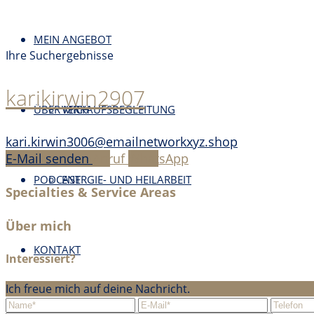
MEIN ANGEBOT
Ihre Suchergebnisse
karikirwin2907
ÜBER MICH
VERKAUFSBEGLEITUNG
kari.kirwin3006@emailnetworkxyz.shop
E-Mail senden
Anruf
WhatsApp
PODCAST
ENERGIE- UND HEILARBEIT
Specialties & Service Areas
Über mich
KONTAKT
Interessiert?
Ich freue mich auf deine Nachricht.