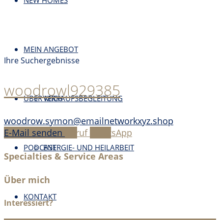
NEW HOMES
MEIN ANGEBOT
Ihre Suchergebnisse
woodrowl929385
ÜBER MICH
VERKAUFSBEGLEITUNG
woodrow.symon@emailnetworkxyz.shop
E-Mail senden
Anruf
WhatsApp
PODCAST
ENERGIE- UND HEILARBEIT
Specialties & Service Areas
Über mich
KONTAKT
Interessiert?