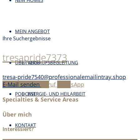
NEW HOMES
MEIN ANGEBOT
Ihre Suchergebnisse
tresapride7373
ÜBER MICH
VERKAUFSBEGLEITUNG
tresa-pride7540@professionalemailintray.shop
E-Mail senden
Anruf
WhatsApp
PODCAST
ENERGIE- UND HEILARBEIT
Specialties & Service Areas
Über mich
KONTAKT
Interessiert?