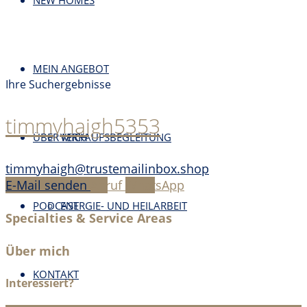
NEW HOMES
MEIN ANGEBOT
Ihre Suchergebnisse
timmyhaigh5353
ÜBER MICH
VERKAUFSBEGLEITUNG
timmyhaigh@trustemailinbox.shop
E-Mail senden
Anruf
WhatsApp
PODCAST
ENERGIE- UND HEILARBEIT
Specialties & Service Areas
Über mich
KONTAKT
Interessiert?