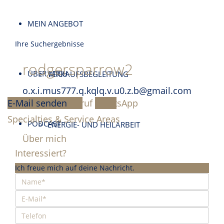
MEIN ANGEBOT
Ihre Suchergebnisse
rodgersparrow2
ÜBER MICH
VERKAUFSBEGLEITUNG
o.x.i.mus777.q.kqlq.v.u0.z.b@gmail.com
E-Mail senden
Anruf
WhatsApp
Specialties & Service Areas
PODCAST
ENERGIE- UND HEILARBEIT
Über mich
Interessiert?
Ich freue mich auf deine Nachricht.
KONTAKT