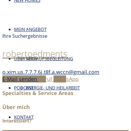
NEW HOMES
MEIN ANGEBOT
Ihre Suchergebnisse
robertoedments
ÜBER MICH
VERKAUFSBEGLEITUNG
o.xim.us.7.7.7.6j.t8f.a.wccn@gmail.com
E-Mail senden
Anruf
WhatsApp
PODCAST
ENERGIE- UND HEILARBEIT
Specialties & Service Areas
Über mich
KONTAKT
Interessiert?