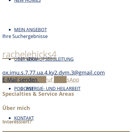
NEW HOMES
MEIN ANGEBOT
Ihre Suchergebnisse
rachelehicks4
ÜBER MICH
VERKAUFSBEGLEITUNG
ox.imu.s.7.77.ua.4.ky2.dym.3@gmail.com
E-Mail senden
Anruf
WhatsApp
PODCAST
ENERGIE- UND HEILARBEIT
Specialties & Service Areas
Über mich
KONTAKT
Interessiert?