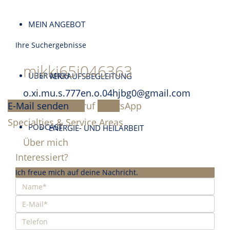
MEIN ANGEBOT
Ihre Suchergebnisse
mikki65i046363
ÜBER MICH
VERKAUFSBEGLEITUNG
o.xi.mu.s.777en.o.04hjbg0@gmail.com
E-Mail senden
Anruf
WhatsApp
Specialties & Service Areas
PODCAST
ENERGIE- UND HEILARBEIT
Über mich
Interessiert?
Ich freue mich auf deine Nachricht.
KONTAKT