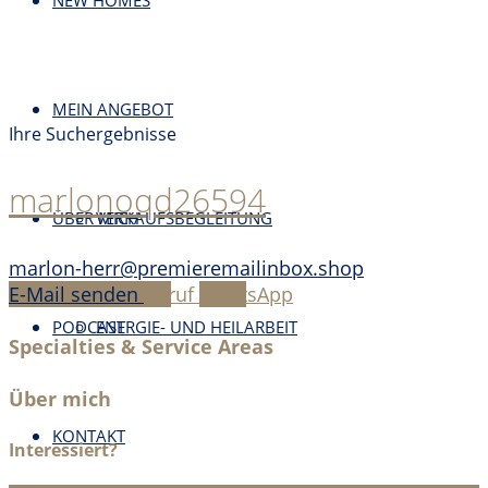
NEW HOMES
MEIN ANGEBOT
Ihre Suchergebnisse
marlonoqd26594
ÜBER MICH
VERKAUFSBEGLEITUNG
marlon-herr@premieremailinbox.shop
E-Mail senden
Anruf
WhatsApp
PODCAST
ENERGIE- UND HEILARBEIT
Specialties & Service Areas
Über mich
KONTAKT
Interessiert?