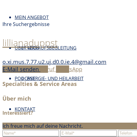
MEIN ANGEBOT
Ihre Suchergebnisse
lillianaduppst
ÜBER MICH
VERKAUFSBEGLEITUNG
o.xi.mus.7.77.u2.uj.d0.0.ie.4@gmail.com
E-Mail senden
Anruf
WhatsApp
PODCAST
ENERGIE- UND HEILARBEIT
Specialties & Service Areas
Über mich
KONTAKT
Interessiert?
Ich freue mich auf deine Nachricht.