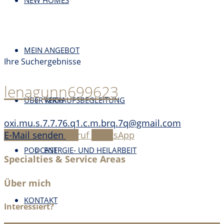
NEW HOMES
MEIN ANGEBOT
Ihre Suchergebnisse
lenagunn699623
ÜBER MICH
VERKAUFSBEGLEITUNG
oxi.mu.s.7.7.76.q1.c.m.brq.7q@gmail.com
E-Mail senden
Anruf
WhatsApp
PODCAST
ENERGIE- UND HEILARBEIT
Specialties & Service Areas
Über mich
KONTAKT
Interessiert?