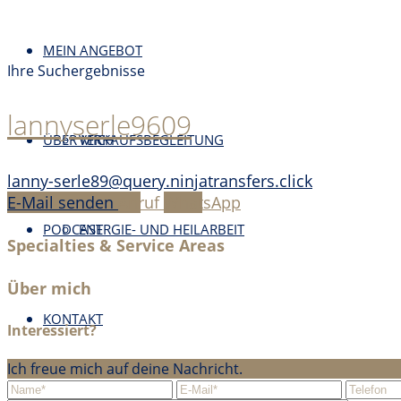
MEIN ANGEBOT
Ihre Suchergebnisse
lannyserle9609
ÜBER MICH
VERKAUFSBEGLEITUNG
lanny-serle89@query.ninjatransfers.click
E-Mail senden
Anruf
WhatsApp
PODCAST
ENERGIE- UND HEILARBEIT
Specialties & Service Areas
Über mich
KONTAKT
Interessiert?
Ich freue mich auf deine Nachricht.