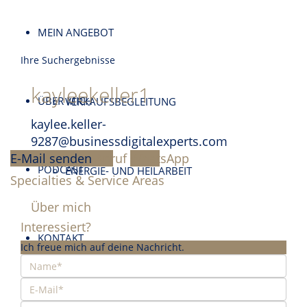
MEIN ANGEBOT
Ihre Suchergebnisse
kayleekeller1
ÜBER MICH
VERKAUFSBEGLEITUNG
kaylee.keller-
9287@businessdigitalexperts.com
E-Mail senden
Anruf
WhatsApp
PODCAST
ENERGIE- UND HEILARBEIT
Specialties & Service Areas
Über mich
Interessiert?
KONTAKT
Ich freue mich auf deine Nachricht.