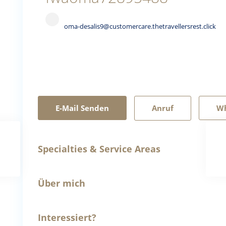
oma-desalis9@customercare.thetravellersrest.click
E-Mail Senden
Anruf
W
Specialties & Service Areas
Über mich
Interessiert?