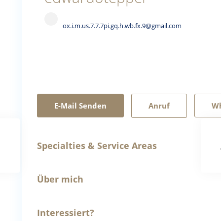
ox.i.m.us.7.7.7pi.gq.h.wb.fx.9@gmail.com
E-Mail Senden
Anruf
W
Specialties & Service Areas
Über mich
Interessiert?