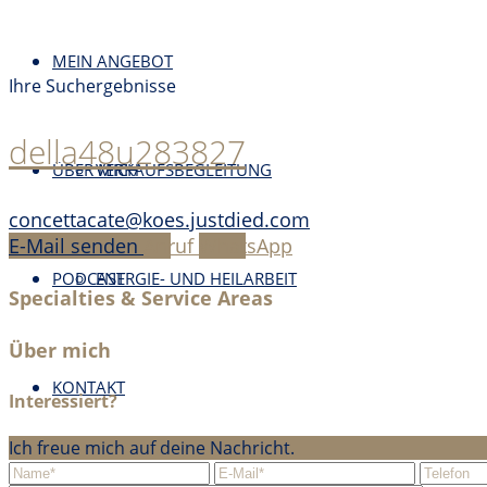
MEIN ANGEBOT
Ihre Suchergebnisse
della48u283827
ÜBER MICH
VERKAUFSBEGLEITUNG
concettacate@koes.justdied.com
E-Mail senden
Anruf
WhatsApp
PODCAST
ENERGIE- UND HEILARBEIT
Specialties & Service Areas
Über mich
KONTAKT
Interessiert?
Ich freue mich auf deine Nachricht.