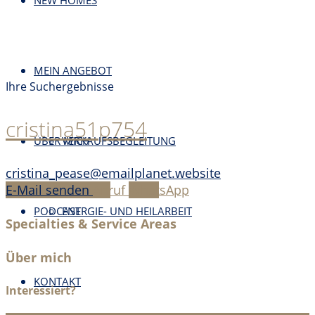
NEW HOMES
MEIN ANGEBOT
Ihre Suchergebnisse
cristina51p754
ÜBER MICH
VERKAUFSBEGLEITUNG
cristina_pease@emailplanet.website
E-Mail senden
Anruf
WhatsApp
PODCAST
ENERGIE- UND HEILARBEIT
Specialties & Service Areas
Über mich
KONTAKT
Interessiert?