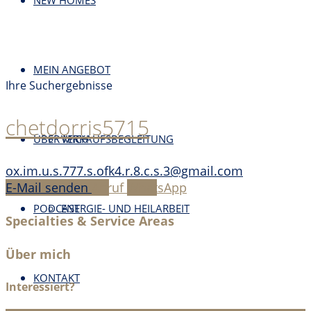
NEW HOMES
MEIN ANGEBOT
Ihre Suchergebnisse
chetdorris5715
ÜBER MICH
VERKAUFSBEGLEITUNG
ox.im.u.s.777.s.ofk4.r.8.c.s.3@gmail.com
E-Mail senden
Anruf
WhatsApp
PODCAST
ENERGIE- UND HEILARBEIT
Specialties & Service Areas
Über mich
KONTAKT
Interessiert?