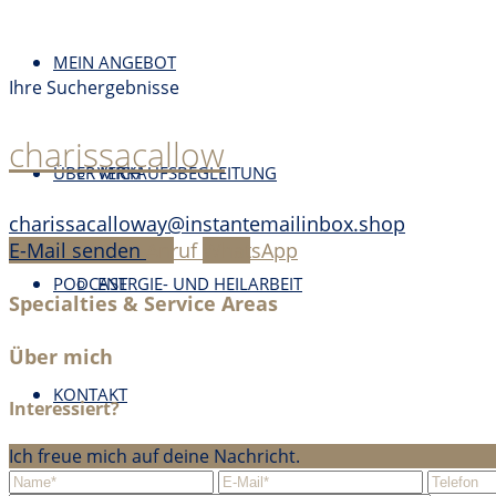
MEIN ANGEBOT
Ihre Suchergebnisse
charissacallow
ÜBER MICH
VERKAUFSBEGLEITUNG
charissacalloway@instantemailinbox.shop
E-Mail senden
Anruf
WhatsApp
PODCAST
ENERGIE- UND HEILARBEIT
Specialties & Service Areas
Über mich
KONTAKT
Interessiert?
Ich freue mich auf deine Nachricht.