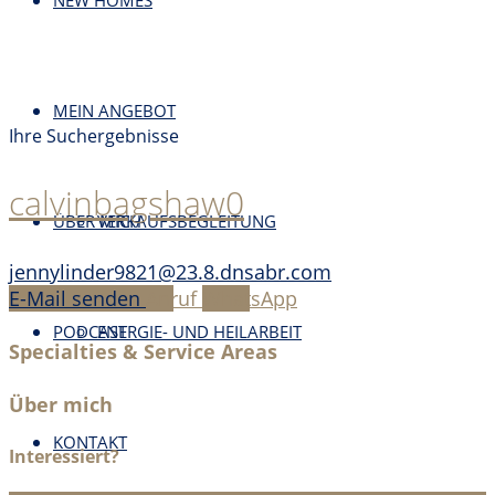
NEW HOMES
MEIN ANGEBOT
Ihre Suchergebnisse
calvinbagshaw0
ÜBER MICH
VERKAUFSBEGLEITUNG
jennylinder9821@23.8.dnsabr.com
E-Mail senden
Anruf
WhatsApp
PODCAST
ENERGIE- UND HEILARBEIT
Specialties & Service Areas
Über mich
KONTAKT
Interessiert?