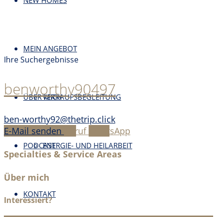
NEW HOMES
MEIN ANGEBOT
Ihre Suchergebnisse
benworthy90497
ÜBER MICH
VERKAUFSBEGLEITUNG
ben-worthy92@thetrip.click
E-Mail senden
Anruf
WhatsApp
PODCAST
ENERGIE- UND HEILARBEIT
Specialties & Service Areas
Über mich
KONTAKT
Interessiert?