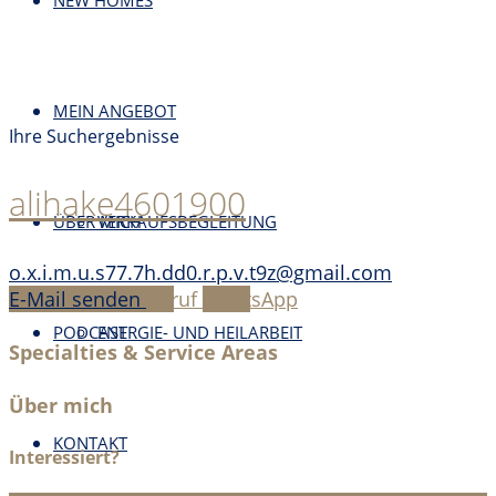
NEW HOMES
MEIN ANGEBOT
Ihre Suchergebnisse
alihake4601900
ÜBER MICH
VERKAUFSBEGLEITUNG
o.x.i.m.u.s77.7h.dd0.r.p.v.t9z@gmail.com
E-Mail senden
Anruf
WhatsApp
PODCAST
ENERGIE- UND HEILARBEIT
Specialties & Service Areas
Über mich
KONTAKT
Interessiert?