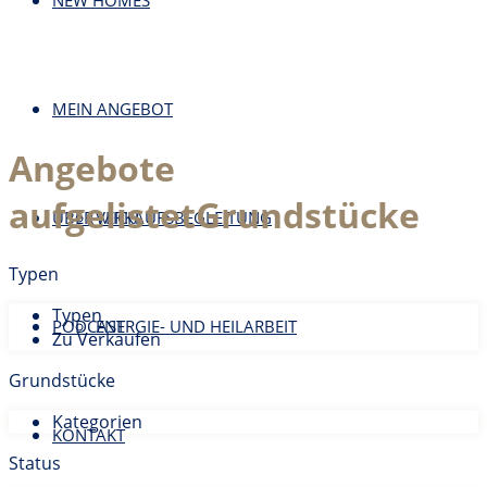
NEW HOMES
MEIN ANGEBOT
Angebote
aufgelistetGrundstücke
ÜBER MICH
VERKAUFSBEGLEITUNG
Typen
Typen
PODCAST
ENERGIE- UND HEILARBEIT
Zu Verkaufen
Grundstücke
Kategorien
KONTAKT
Status