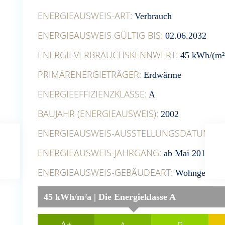
ENERGIEAUSWEIS-ART:
Verbrauch
ENERGIEAUSWEIS GÜLTIG BIS:
02.06.2032
ENERGIEVERBRAUCHSKENNWERT:
45 kWh/(m²
PRIMÄRENERGIETRÄGER:
Erdwärme
ENERGIEEFFIZIENZKLASSE:
A
BAUJAHR (ENERGIEAUSWEIS):
2002
ENERGIEAUSWEIS-AUSSTELLUNGSDATUM:
02
ENERGIEAUSWEIS-JAHRGANG:
ab Mai 2014
ENERGIEAUSWEIS-GEBÄUDEART:
Wohngebäud
45 kWh/m²a | Die Energieklasse A
A+